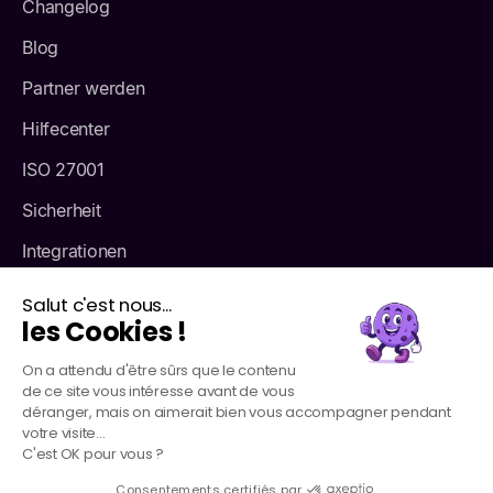
Changelog
Blog
Partner werden
Hilfecenter
ISO 27001
Sicherheit
Integrationen
Tarife
Salut c'est nous...
les Cookies !
Über
On a attendu d'être sûrs que le contenu
de ce site vous intéresse avant de vous
déranger, mais on aimerait bien vous accompagner pendant
votre visite...
C'est OK pour vous ?
Consentements certifiés par