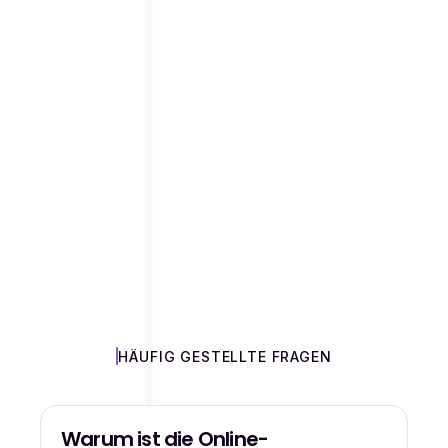
TERMINPLANUNGSPLATTFO
FÜR GROSSE O
RGANISATIONEN
.
Agendize ist die Terminplanungssoftware, die für
komplexe Netzwerke entwickelt wurde: Banken,
Versicherungen, Kommunen, Immobilien,
Einzelhandel... Im Gegensatz zu Consumer-Tools
zentralisiert es die Verwaltung von Tausenden von
Terminslots an Hunderten von Standorten über eine
einzige Konsole. Jeder Kanal wird orchestriert: Web,
Telefon, Video, vor Ort in der Filiale, mit nativer
Synchronisation für Google Kalender und Microsoft
365.
HÄUFIG GESTELLTE FRAGEN
Warum ist die Online-