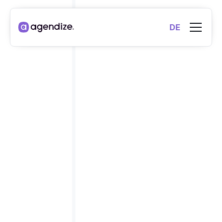
DE
TERMINPLANUNGSSOFTWAR
FÜR UNTERNEHMEN MIT
.
MEHREREN STANDORTEN
Lass uns einen Termin vereinbaren