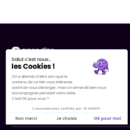
Salut c'est nous...
les Cookies !
On a attendu d'être sûrs que le
contenu de ce site vous intéresse
avant de vous déranger, mais on aimerait bien vous
accompagner pendant votre visite...
C'est OK pour vous ?
Consentements certifiés par
Non merci
Je choisis
OK pour moi
Axeptio consent
Plateforme de Gestion du Consentement : Personnalis