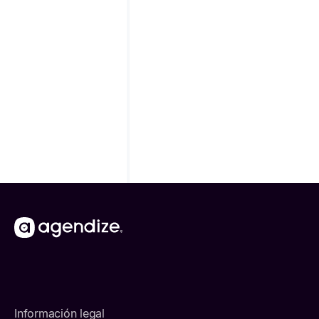
por la empresa esté realmente implementada y
controlada.
En resumen, tener la certificación ISO 27001 significa
no solo reducir los riesgos de violaciones de la
seguridad de la información, sino también demostrar
un compromiso claro con la protección de datos y la
gestión de riesgos. Es una prueba de seriedad y
fiabilidad que refuerza la credibilidad de la empresa en
la escena internacional.
Información legal