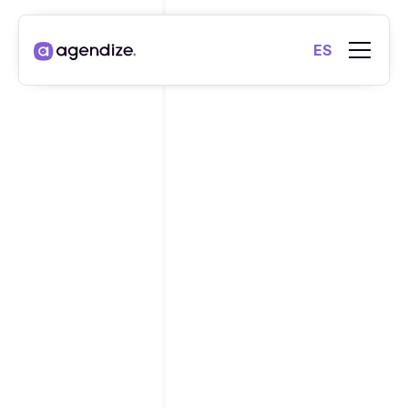
ES
CERTIFICACIÓN
SMSI SICURO E
CERTIFICATO
ISO 27001:2022
SEGURIDAD MEJORADA
La certificación
Certi-Trust ISO/IEC 27001