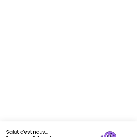
Salut c'est nous...