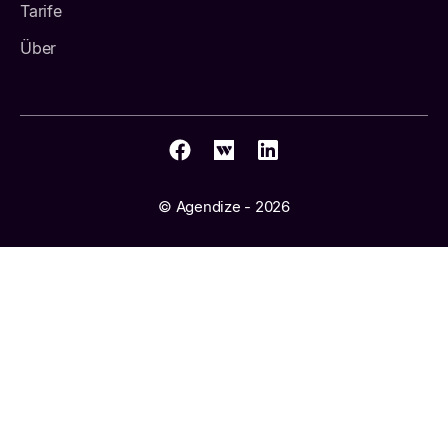
Tarife
Über
© Agendize - 2026