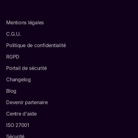
Mentions légales
C.G.U.
Politique de confidentialité
RGPD
Portail de sécurité
Changelog
Blog
Devenir partenaire
Centre d'aide
ISO 27001
Sécurité