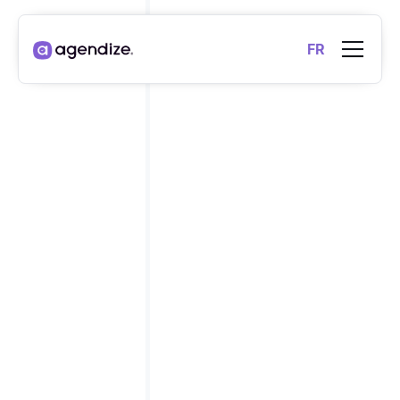
FR
SIMPLIFIEZ LA MISE EN
RELATION
ET LA GESTION
.
DE VOS ÉCHANGES
C’est parti !
Découvrir les fonctionnalités