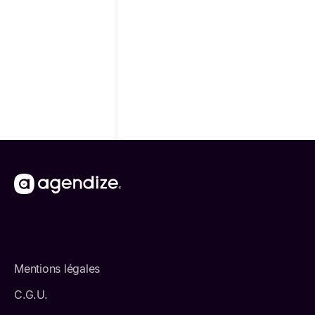
Adoptez une solution tout-en-un de
prise de rendez-
vous
, de
planification d’activité
et d'invitation à
des
événements
pour offrir une expérience fluide
simplement.
En route vers les rendez-vous
Mentions légales
C.G.U.