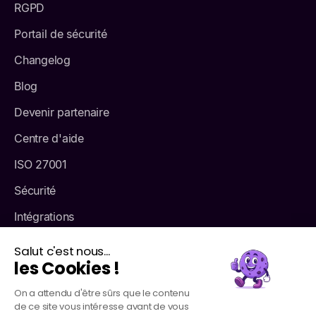
RGPD
Portail de sécurité
Changelog
Blog
Devenir partenaire
Centre d'aide
ISO 27001
Sécurité
Intégrations
Tarifs
Salut c'est nous...
les Cookies !
À propos
On a attendu d'être sûrs que le contenu
de ce site vous intéresse avant de vous