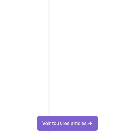
Voir plus
3 TENDANCES QUI REDESSINENT LA PRISE
DE RENDEZ-VOUS IMMOBILIER EN 2026
Voir plus
Voir tous les articles