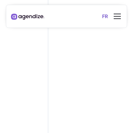
FR
Écrit par
Rémi
28/6/24
•
•
Dernière modification le
29/7/2026