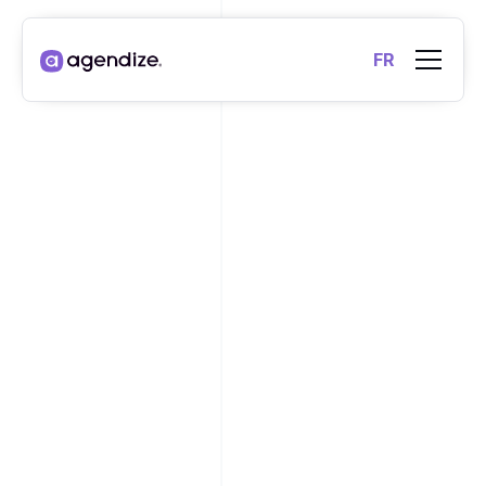
FR
VIDÉO
SÉCURITÉ,
SOUVERAINETÉ ET
SCALABILITÉ, CE QUE
LES DSI ATTENDENT !