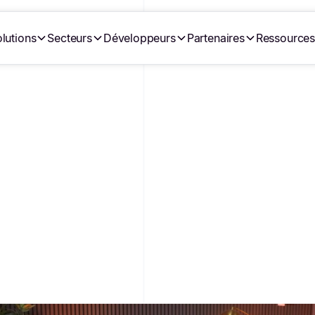
lutions
Secteurs
Développeurs
Partenaires
Ressource
VIDÉO
RO BTP A TRANSFORMÉ L
POUR SES CLIENTS ET C