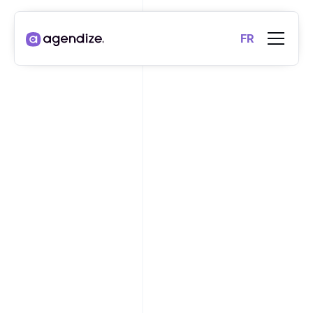
FR
VIDÉO
TRANSFORMER
L'INTENTION DIGITALE
EN RENDEZ-VOUS
BUSINESS