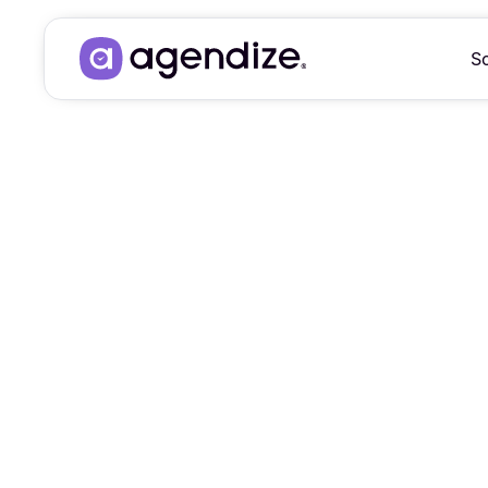
So
Éc