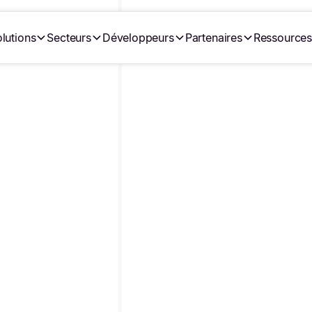
lutions
Secteurs
Développeurs
Partenaires
Ressource
•
•
rit par
Julie Lasnier
10/6/25
Dernière modification le
29/7/20