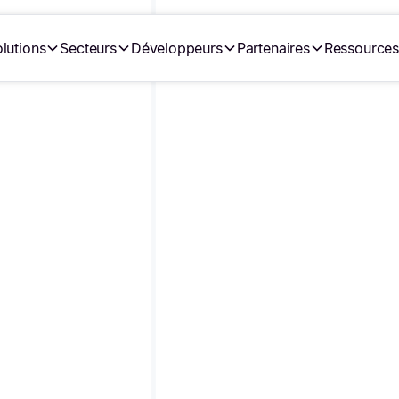
lutions
Secteurs
Développeurs
Partenaires
Ressource
•
•
rit par
Julie Lasnier
5/8/25
Dernière modification le
29/7/20