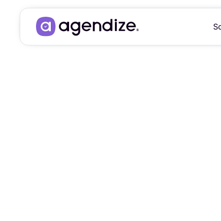
So
Éc