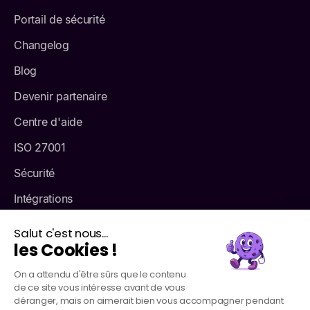
Portail de sécurité
Changelog
Blog
Devenir partenaire
Centre d'aide
ISO 27001
Sécurité
Intégrations
Tarifs
Salut c'est nous...
les Cookies !
À propos
On a attendu d'être sûrs que le contenu
de ce site vous intéresse avant de vous
déranger, mais on aimerait bien vous accompagner pendant